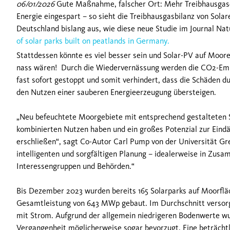
06/01/2026
Gute Maßnahme, falscher Ort: Mehr Treibhausgase
Energie eingespart – so sieht die Treibhausgasbilanz von Sola
Deutschland bislang aus, wie diese neue Studie im Journal Nat
of solar parks built on peatlands in Germany.
Stattdessen könnte es viel besser sein und Solar-PV auf Mooren
nass wären! Durch die Wiedervernässung werden die CO2-Em
fast sofort gestoppt und somit verhindert, dass die Schäden du
den Nutzen einer sauberen Energieerzeugung übersteigen.
„Neu befeuchtete Moorgebiete mit entsprechend gestalteten 
kombinierten Nutzen haben und ein großes Potenzial zur Ei
erschließen“, sagt Co-Autor Carl Pump von der Universität Gre
intelligenten und sorgfältigen Planung – idealerweise in Zusa
Interessengruppen und Behörden.“
Bis Dezember 2023 wurden bereits 165 Solarparks auf Moorfläc
Gesamtleistung von 643 MWp gebaut. Im Durchschnitt versorg
mit Strom. Aufgrund der allgemein niedrigeren Bodenwerte w
Vergangenheit möglicherweise sogar bevorzugt. Eine beträchtl