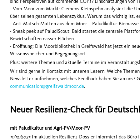
sind Perspektiven auf kommende COPs? Einschätzungen von F
- Vom Moor zum Markt: Clemens Kleinspehn analysiert die Um
über seinen gesamten Lebenszyklus. Warum das wichtig ist, erk
- Anti-Matsch-Matten aus dem Moor – Paludikultur-Biomasse 
- Sneak peek auf PaludiScout: Bald startet die zentrale Plattfo
Bewirtschaften nasser Flächen.
- Eröffnung: Die Moorbibliothek in Greifswald hat jetzt ein ne
Wissensspeicher und Begegnungsort
Plus: weitere Themen und aktuelle Termine im Veranstaltungs
Wir sind gerne in Kontakt mit unseren Lesern. Welche Themen 
Newsletter aufnehmen, welches Feedback haben Sie an uns? G
communication@greifswaldmoor.de
.
Neuer Resilienz-Check für Deutsch
mit Paludikultur und Agri-PV/Moor-PV
11/12/2025
Im aktuellen Resilienz-Dossier informiert das Büro