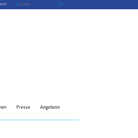
takt
›››
onen
Presse
Angebote