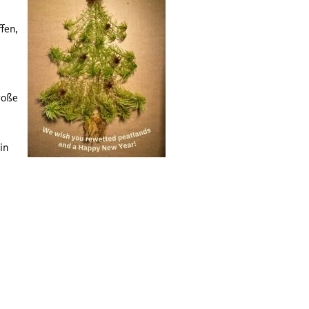
fen,
roße
in