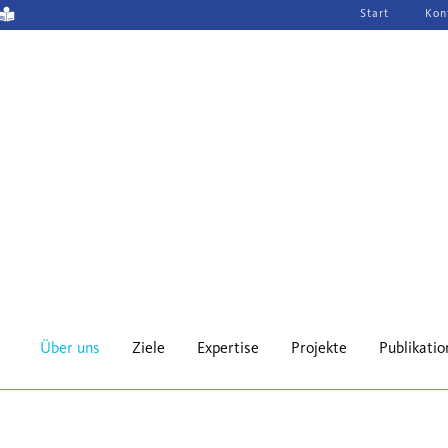
Navigation
Start
Kon
überspringen
Über uns
Ziele
Expertise
Projekte
Publikati