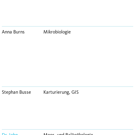
Anna Burns
Mikrobiologie
Stephan Busse
Karturierung, GIS
Dr. John
Moor- und Paläoökologie,