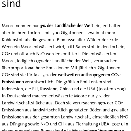
sind
Moore nehmen nur
3% der Landfläche der Welt
ein, enthalten
aber in ihren Torfen – mit 500 Gigatonnen – zweimal mehr
Kohlenstoff als die gesamte Biomasse aller Wälder der Erde.
Wenn ein Moor entwässert wird, tritt Sauerstoff in den Torf ein,
CO
und oft auch N
O werden emittiert. Die entwässerten
2
2
Moore, lediglich 0,3% der Landfläche der Welt, verursachen
überproportional hohe Emissionen: Mit jährlich 2 Gigatonnen
CO
sind sie für fast
5 % der weltweiten anthropogenen CO
-
2
2
Emissionen
verantwortlich. Die größten Emittenten sind
Indonesien, die EU, Russland, China und die USA (Joosten 2009).
In Deutschland machen entwässerte Moore nur 7 % der
Landwirtschaftsfläche aus. Doch sie verursachen 99% der CO
-
2
Emissionen aus landwirtschaftlich genutzten Böden und 41% aller
Emissionen aus der gesamten Landwirtschaft, einschließlich N
O
2
aus Düngung sowie N
O und CH
aus Tierhaltung (UBA 2021). In
2
4
einem moorreichen Bundesland wie
Mecklenburg-Vorpommern