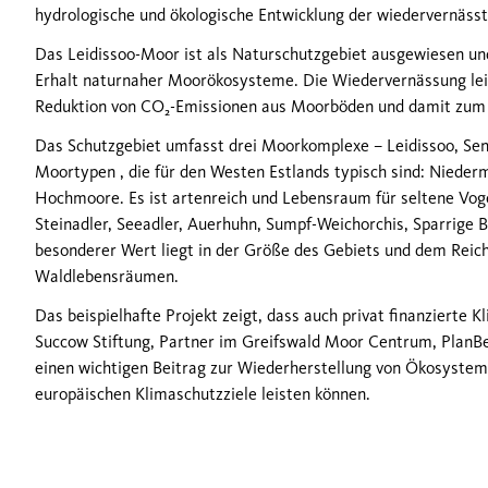
hydrologische und ökologische Entwicklung der wiedervernässt
Das Leidissoo-Moor ist als Naturschutzgebiet ausgewiesen und 
Erhalt naturnaher Moorökosysteme. Die Wiedervernässung leis
Reduktion von CO₂-Emissionen aus Moorböden und damit zum 
Das Schutzgebiet umfasst drei Moorkomplexe – Leidissoo, Sen
Moortypen , die für den Westen Estlands typisch sind: Nied
Hochmoore. Es ist artenreich und Lebensraum für seltene Vog
Steinadler, Seeadler, Auerhuhn, Sumpf-Weichorchis, Sparrige B
besonderer Wert liegt in der Größe des Gebiets und dem Rei
Waldlebensräumen.
Das beispielhafte Projekt zeigt, dass auch privat finanzierte 
Succow Stiftung, Partner im Greifswald Moor Centrum, PlanB
einen wichtigen Beitrag zur Wiederherstellung von Ökosystem
europäischen Klimaschutzziele leisten können.