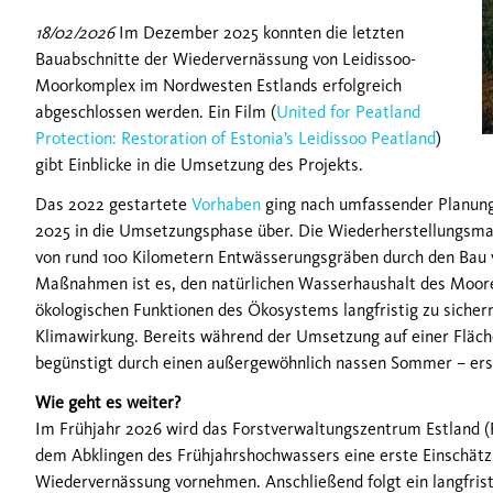
18/02/2026
Im Dezember 2025 konnten die letzten
Bauabschnitte der Wiedervernässung von Leidissoo-
Moorkomplex im Nordwesten Estlands erfolgreich
abgeschlossen werden. Ein Film (
United for Peatland
Protection: Restoration of Estonia’s Leidissoo Peatland
)
gibt Einblicke in die Umsetzung des Projekts.
Das 2022 gestartete
Vorhaben
ging nach umfassender Planun
2025 in die Umsetzungsphase über. Die Wiederherstellungsm
von rund 100 Kilometern Entwässerungsgräben durch den Bau 
Maßnahmen ist es, den natürlichen Wasserhaushalt des Moore
ökologischen Funktionen des Ökosystems langfristig zu sicher
Klimawirkung. Bereits während der Umsetzung auf einer Fläc
begünstigt durch einen außergewöhnlich nassen Sommer – erst
Wie geht es weiter?
Im Frühjahr 2026 wird das Forstverwaltungszentrum Estland 
dem Abklingen des Frühjahrshochwassers eine erste Einschätz
Wiedervernässung vornehmen. Anschließend folgt ein langfrist