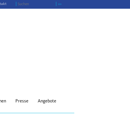
takt
›››
onen
Presse
Angebote