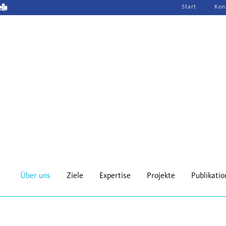
Navigation
Start
Kon
überspringen
Über uns
Ziele
Expertise
Projekte
Publikati