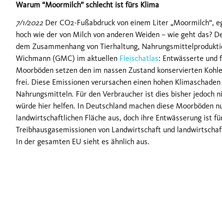
Warum “Moormilch” schlecht ist fürs Klima
7/1/2022
Der CO
2
-Fußabdruck von einem Liter „Moormilch“, ega
hoch wie der von Milch von anderen Weiden – wie geht das? D
dem Zusammenhang von Tierhaltung, Nahrungsmittelproduktio
Wichmann (GMC) im aktuellen
Fleischatlas
: Entwässerte und 
Moorböden setzen den im nassen Zustand konservierten Kohle
frei. Diese Emissionen verursachen einen hohen Klimaschaden 
Nahrungsmitteln. Für den Verbraucher ist dies bisher jedoch 
würde hier helfen. In Deutschland machen diese Moorböden nu
landwirtschaftlichen Fläche aus, doch ihre Entwässerung ist fü
Treibhausgasemissionen von Landwirtschaft und landwirtschaf
In der gesamten EU sieht es ähnlich aus.