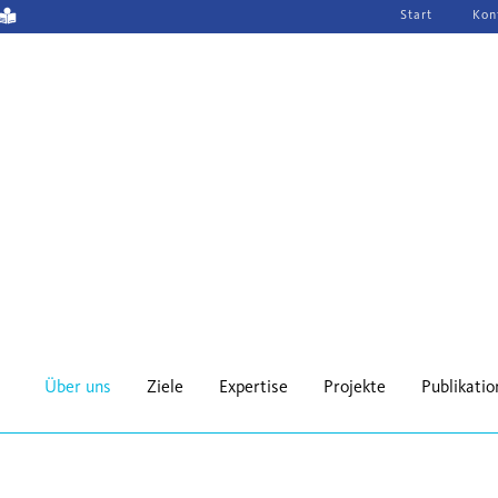
Navigation
Start
Kon
überspringen
Über uns
Ziele
Expertise
Projekte
Publikati