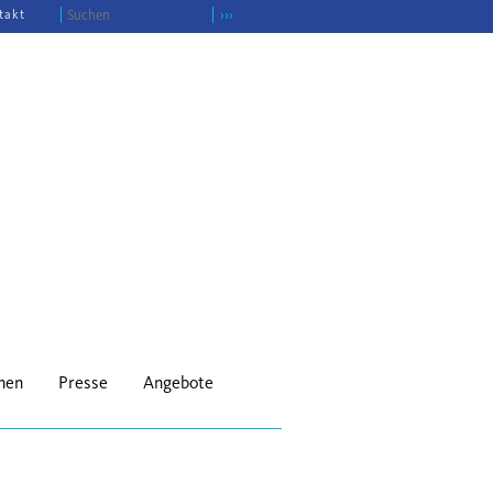
takt
›››
onen
Presse
Angebote