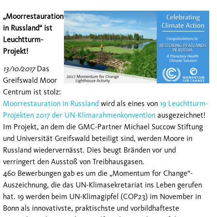
„Moorrestauration
in Russland“ ist
Leuchtturm-
Projekt!
13/10/2017
Das
Greifswald Moor
Centrum ist stolz:
Moorrestauration in Russland
wird als eines von
19 Leuchtturm-
Projekten 2017 der UN-Klimarahmenkonvention
ausgezeichnet!
Im Projekt, an dem die GMC-Partner Michael Succow Stiftung
und Universität Greifswald beteiligt sind, werden Moore in
Russland wiedervernässt. Dies beugt Bränden vor und
verringert den Ausstoß von Treibhausgasen.
460 Bewerbungen gab es um die „Momentum for Change“-
Auszeichnung, die das UN-Klimasekretariat ins Leben gerufen
hat. 19 werden beim UN-Klimagipfel (COP23) im November in
Bonn als innovativste, praktischste und vorbildhafteste