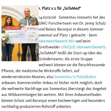
1. Platz x 2 für „SoTaMed“
14/07/2016
Sonnentau innovativ hat das
GMC-Forscherteam von Dr. Jenny Schulz
und Balazs Baranyai in diesem Sommer
zweimal auf Platz 1 gebracht - beim
Ideenwettbewerb MV
und beim
Greifswalder
UNIQUE Ideenwettbewerb.
„SoTaMed“ heißt die Start-up-Idee des
Gründerteams: Als erste Gruppe
weltweit können sie die fleischfressende
Pflanze, die medizinische Wirkstoffe liefert, auf
wiedervernässten Mooren, also
Sonnentau in Paludikultur
anbauen. Kommerzieller Anbau ist bisher nicht möglich, doch
die weltweite Nachfrage aus Sonnentau übersteigt das Angebot
aus Wildsammlungen bei weitem. Mit ihren Anbaumethoden
können Schulz und Baranyai einen hochwertigen und besonders
nachhaltig produzierten Rohstoff anbieten.