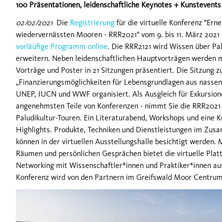
100 Präsentationen, leidenschaftliche Keynotes + Kunstevents
02/02/2021
Die
Registrierung
für die virtuelle Konferenz "Er
wiedervernässten Mooren - RRR2021" vom 9. bis 11. März 2021 i
vorläufige Programm online
. Die RRR2121 wird Wissen über Pal
erweitern. Neben leidenschaftlichen Hauptvorträgen werden m
Vorträge und Poster in 21 Sitzungen präsentiert. Die Sitzung
„Finanzierungsmöglichkeiten für Lebensgrundlagen aus nass
UNEP, IUCN und WWF organisiert. Als Ausgleich für Exkursion
angenehmsten Teile von Konferenzen - nimmt Sie die RRR2021 mi
Paludikultur-Touren. Ein Literaturabend, Workshops und eine K
Highlights. Produkte, Techniken und Dienstleistungen im Zu
können in der virtuellen Ausstellungshalle besichtigt werden. 
Räumen und persönlichen Gesprächen bietet die virtuelle Pla
Networking mit Wissenschaftler*innen und Praktiker*innen au
Konferenz wird von den Partnern im Greifswald Moor Centrum 