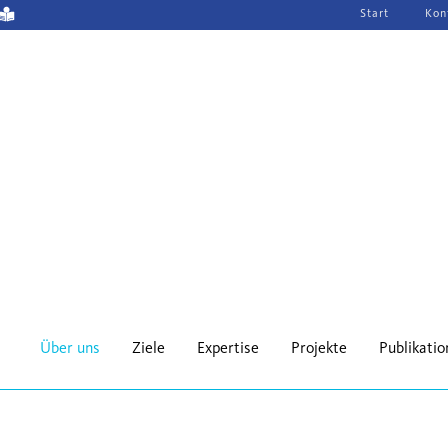
Navigation
Start
Kon
überspringen
Über uns
Ziele
Expertise
Projekte
Publikati