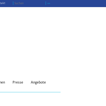
takt
›››
onen
Presse
Angebote