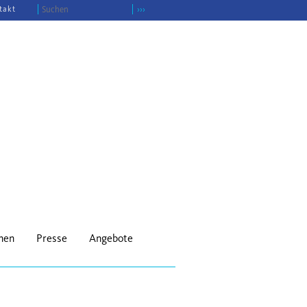
takt
›››
onen
Presse
Angebote