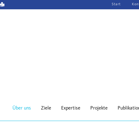
Navigation
Start
Kon
überspringen
Über uns
Ziele
Expertise
Projekte
Publikati