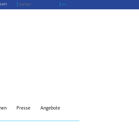
takt
›››
onen
Presse
Angebote