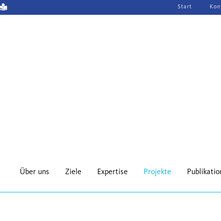
Navigation
Start
Kon
überspringen
Über uns
Ziele
Expertise
Projekte
Publikati