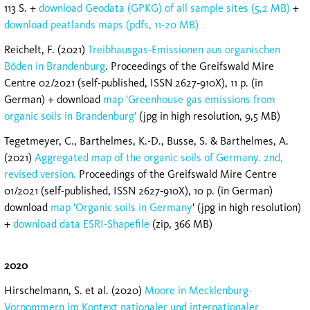
113 S. +
download Geodata (GPKG) of all sample sites (5,2 MB)
+
download peatlands maps (pdfs, 11-20 MB)
Reichelt, F. (2021)
Treibhausgas-Emissionen aus organischen
Böden in Brandenburg
. Proceedings of the Greifswald Mire
Centre 02/2021 (self-published, ISSN 2627‐910X), 11 p. (in
German) + download
map 'Greenhouse gas emissions from
organic soils in Brandenburg'
(jpg in high resolution, 9,5 MB)
Tegetmeyer, C., Barthelmes, K.-D., Busse, S. & Barthelmes, A.
(2021)
Aggregated map of the organic soils of Germany. 2nd,
revised version.
Proceedings of the Greifswald Mire Centre
01/2021 (self-published, ISSN 2627‐910X), 10 p. (in German)
download
map 'Organic soils in Germany
' (jpg in high resolution)
+
download data ESRI-Shapefile
(zip, 366 MB)
2020
Hirschelmann, S. et al. (2020)
Moore in Mecklenburg-
Vorpommern im Kontext nationaler und internationaler