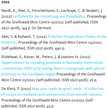
2022
Nordt, A., Abel, S., Hirschelmann, S., Lechtape, C. & Neubert, J.
(2022)
Leitfaden für die Umsetzung von Paludikultur
. Proceedings
of the Greifswald Mire Centre 05/2022 (self-published, ISSN
2627–910X), 144 p. (in German)
Abel, S. & Kallweit, T. (2022)
Potential Paludiculture Plants of the
Holarctic
. Proceedings of the Greifswald Mire Centre 04/2022
(self-published, ISSN 2627‐910X), 440 p.
Elshehawi, S., Kaiser, M., Peters, J. & Joosten, H. (2022)
Opportunities for including peatlands in Nationally Determined
Contributions (NDCs) by linking them to mangroves with special
attention to the Caribbean region
Proceedings of the Greifswald
Mire Centre 03/2022 (self-published, ISSN 2627‐910X), 26 p.
De Klerk, P. (2022)
May your reeds be great reeds - A collection
of essays on reedland texts and pictures from ancient cultures
.
Proceedings of the Greifswald Mire Centre 02/2022 (self-
published, ISSN 2627‐910X), 43 p.