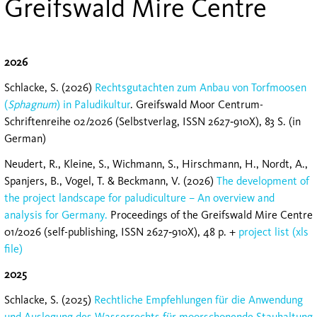
Greifswald Mire Centre
2026
Schlacke, S. (2026)
Rechtsgutachten zum Anbau von Torfmoosen
(
Sphagnum
) in Paludikultur
. Greifswald Moor Centrum-
Schriftenreihe 02/2026 (Selbstverlag, ISSN 2627‐910X), 83 S. (in
German)
Neudert, R., Kleine, S., Wichmann, S., Hirschmann, H., Nordt, A.,
Spanjers, B., Vogel, T. & Beckmann, V. (2026)
The development of
the project landscape for paludiculture – An overview and
analysis for Germany.
Proceedings of the Greifswald Mire Centre
01/2026 (self-publishing, ISSN 2627‐910X), 48 p. +
project list (xls
file)
2025
Schlacke, S. (2025)
Rechtliche Empfehlungen für die Anwendung
und Auslegung des Wasserrechts für moorschonende Stauhaltung