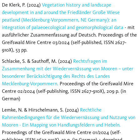
De Klerk, P. (2024)
Vegetation history and landscape
development in and around the Friedländer Große Wiese
peatland (Mecklenburg-Vorpommern, NE Germany): an
integration of palaeoecological and geomorphological data
- mit
ausführlicher Zusammenfassung auf Deutsch. Proceedings of the
Greifs­wald Mire Centre 03/2024 (self-published, ISSN 2627‐
910X), 53 pp.
Schlacke, S. & Sauthoff, M. (2024)
Rechtsfragen im
Zusammenhang mit der Wiedervernässung von Mooren – unter
besonderer Berücksichtigung des Rechts des Landes
Mecklenburg-Vorpommern.
Proceedings of the Greifswald Mire
Centre 02/2024 (self-publishing, ISSN 2627‐910X), 209 p. (in
German)
Lemke, N. & Hirschelmann, S. (2024)
Rechtliche
Rahmenbedingungen für die Wiedervernässung und Nutzung von
Mooren - Ein Mapping von Handlungsfeldern und Hebeln.
Proceedings of the Greifswald Mire Centre 01/2024 (self-
publishing, ISSN 2627‐910X), 10 p. (in German) + download