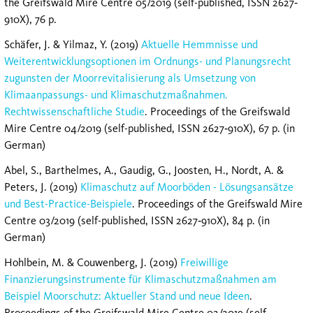
the Greifswald Mire Centre 05/2019 (self-published, ISSN 2627‐
910X), 76 p.
Schäfer, J. & Yilmaz, Y. (2019)
Aktuelle Hemmnisse und
Weiterentwicklungsoptionen im Ordnungs- und Planungsrecht
zugunsten der Moorrevitalisierung als Umsetzung von
Klimaanpassungs- und Klimaschutzmaßnahmen.
Rechtwissenschaftliche Studie
. Proceedings of the Greifswald
Mire Centre 04/2019 (self-published, ISSN 2627‐910X), 67 p. (in
German)
Abel, S., Barthelmes, A., Gaudig, G., Joosten, H., Nordt, A. &
Peters, J. (2019)
Klimaschutz auf Moorböden - Lösungsansätze
und Best-Practice-Beispiele
. Proceedings of the Greifswald Mire
Centre 03/2019 (self-published, ISSN 2627‐910X), 84 p. (in
German)
Hohlbein, M. & Couwenberg, J. (2019)
Freiwillige
Finanzierungsinstrumente für Klimaschutzmaßnahmen am
Beispiel Moorschutz: Aktueller Stand und neue Ideen
.
Proceedings of the Greifswald Mire Centre 02/2019 (self-